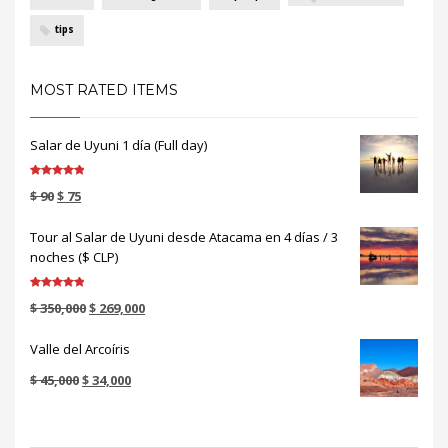
tips
MOST RATED ITEMS
Salar de Uyuni 1 día (Full day)
Valorado en
$
90
$
75
5.00
de 5
Tour al Salar de Uyuni desde Atacama en 4 días / 3
noches ($ CLP)
Valorado en
$
350,000
$
269,000
5.00
de 5
Valle del Arcoíris
$
45,000
$
34,000