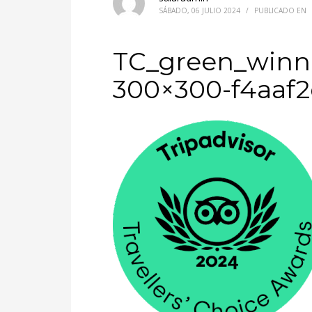
SÁBADO, 06 JULIO 2024
/
PUBLICADO EN
TC_green_winne
300×300-f4aaf