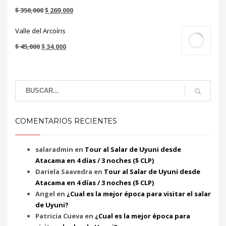
Valorado en
$
350,000
$
269,000
5.00
de 5
Valle del Arcoíris
$
45,000
$
34,000
COMENTARIOS RECIENTES
salaradmin
en
Tour al Salar de Uyuni desde
Atacama en 4 días / 3 noches ($ CLP)
Dariela Saavedra
en
Tour al Salar de Uyuni desde
Atacama en 4 días / 3 noches ($ CLP)
Angel
en
¿Cual es la mejor época para visitar el salar
de Uyuni?
Patricia Cueva
en
¿Cual es la mejor época para