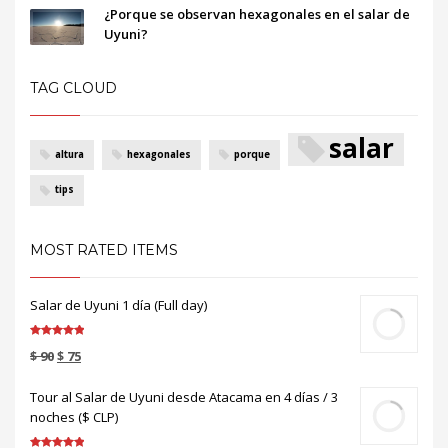
¿Porque se observan hexagonales en el salar de
Uyuni?
TAG CLOUD
salar
altura
hexagonales
porque
tips
MOST RATED ITEMS
Salar de Uyuni 1 día (Full day)
Valorado en
$
90
$
75
5.00
de 5
Tour al Salar de Uyuni desde Atacama en 4 días / 3
noches ($ CLP)