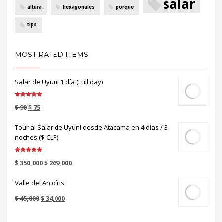
salar
altura
hexagonales
porque
tips
MOST RATED ITEMS
Salar de Uyuni 1 día (Full day)
Valorado en
$
90
$
75
5.00
de 5
Tour al Salar de Uyuni desde Atacama en 4 días / 3
noches ($ CLP)
Valorado en
$
350,000
$
269,000
5.00
de 5
Valle del Arcoíris
$
45,000
$
34,000