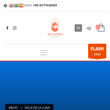
WHATSAPP
+56 927748693
×
FLASH
SALE
INICIO
VALLE DE LA LUNA