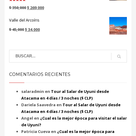
Valorado en
$
350,000
$
269,000
5.00
de 5
Valle del Arcoíris
$
45,000
$
34,000
COMENTARIOS RECIENTES
salaradmin
en
Tour al Salar de Uyuni desde
Atacama en 4 días / 3 noches ($ CLP)
Dariela Saavedra
en
Tour al Salar de Uyuni desde
Atacama en 4 días / 3 noches ($ CLP)
Angel
en
¿Cual es la mejor época para visitar el salar
de Uyuni?
Patricia Cueva
en
¿Cual es la mejor época para