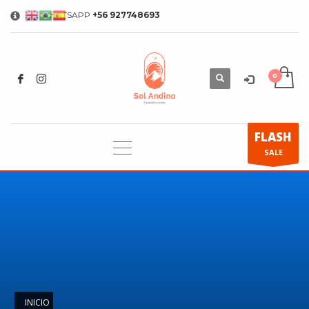
WHATSAPP
+56 927748693
×
FLASH
SALE
INICIO