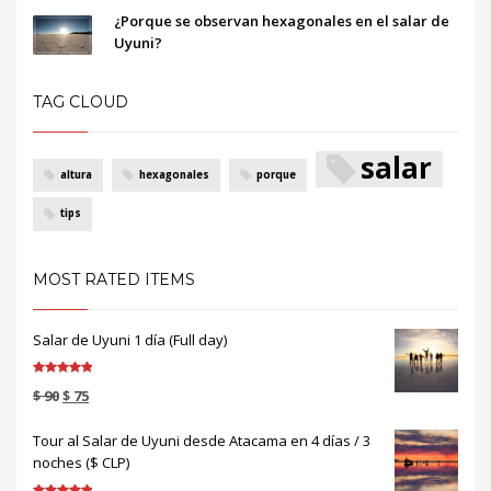
¿Porque se observan hexagonales en el salar de
Uyuni?
TAG CLOUD
salar
altura
hexagonales
porque
tips
MOST RATED ITEMS
Salar de Uyuni 1 día (Full day)
Valorado en
$
90
$
75
5.00
de 5
Tour al Salar de Uyuni desde Atacama en 4 días / 3
noches ($ CLP)