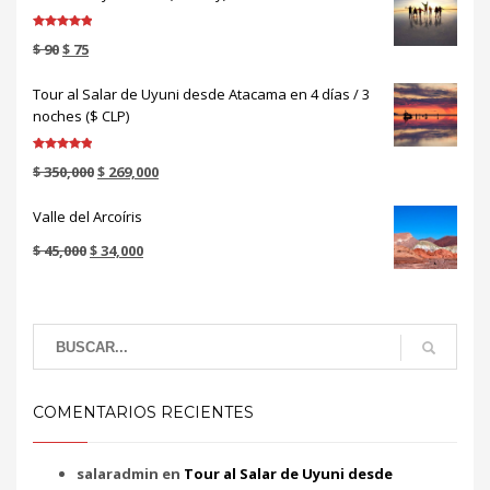
Valorado en
$
90
$
75
5.00
de 5
Tour al Salar de Uyuni desde Atacama en 4 días / 3
noches ($ CLP)
Valorado en
$
350,000
$
269,000
5.00
de 5
Valle del Arcoíris
$
45,000
$
34,000
COMENTARIOS RECIENTES
salaradmin
en
Tour al Salar de Uyuni desde