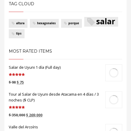
TAG CLOUD
salar
altura
hexagonales
porque
tips
MOST RATED ITEMS
Salar de Uyuni 1 día (Full day)
Valorado en
$
90
$
75
5.00
de 5
Tour al Salar de Uyuni desde Atacama en 4 días / 3
noches ($ CLP)
Valorado en
$
350,000
$
269,000
5.00
de 5
Valle del Arcoíris