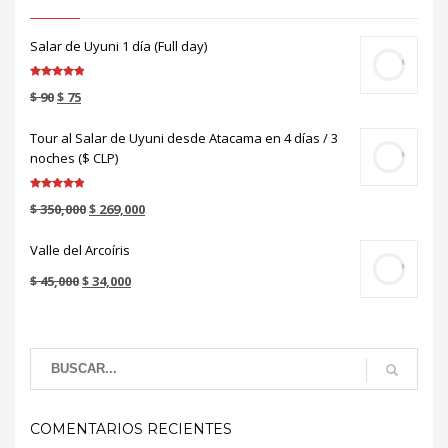
Salar de Uyuni 1 día (Full day)
Valorado en
$
90
$
75
5.00
de 5
Tour al Salar de Uyuni desde Atacama en 4 días / 3
noches ($ CLP)
Valorado en
$
350,000
$
269,000
5.00
de 5
Valle del Arcoíris
$
45,000
$
34,000
COMENTARIOS RECIENTES