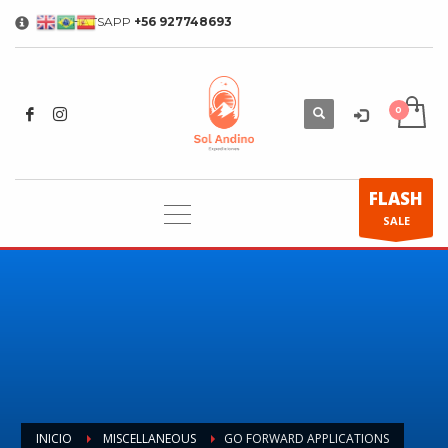
WHATSAPP
+56 927748693
×
FLASH
SALE
INICIO
MISCELLANEOUS
GO FORWARD APPLICATIONS