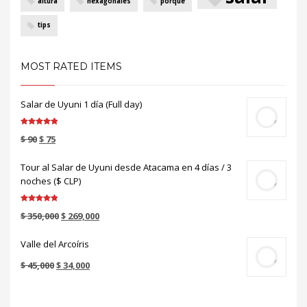
altura
hexagonales
porque
tips
MOST RATED ITEMS
Salar de Uyuni 1 día (Full day)
Valorado en
$
90
$
75
5.00
de 5
Tour al Salar de Uyuni desde Atacama en 4 días / 3
noches ($ CLP)
Valorado en
$
350,000
$
269,000
5.00
de 5
Valle del Arcoíris
$
45,000
$
34,000