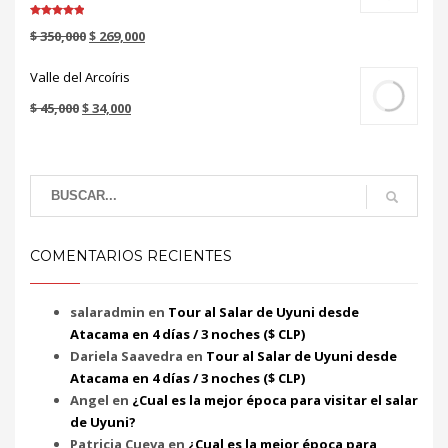
Valorado en
$
350,000
$
269,000
5.00
de 5
Valle del Arcoíris
$
45,000
$
34,000
COMENTARIOS RECIENTES
salaradmin
en
Tour al Salar de Uyuni desde
Atacama en 4 días / 3 noches ($ CLP)
Dariela Saavedra
en
Tour al Salar de Uyuni desde
Atacama en 4 días / 3 noches ($ CLP)
Angel
en
¿Cual es la mejor época para visitar el salar
de Uyuni?
Patricia Cueva
en
¿Cual es la mejor época para