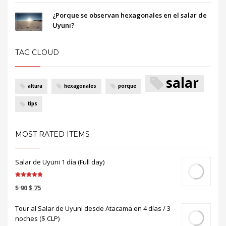
¿Porque se observan hexagonales en el salar de
Uyuni?
TAG CLOUD
salar
altura
hexagonales
porque
tips
MOST RATED ITEMS
Salar de Uyuni 1 día (Full day)
Valorado en
$
90
$
75
5.00
de 5
Tour al Salar de Uyuni desde Atacama en 4 días / 3
noches ($ CLP)