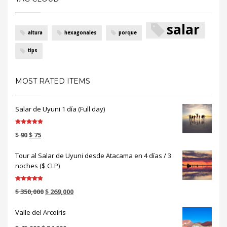
salar
altura
hexagonales
porque
tips
MOST RATED ITEMS
Salar de Uyuni 1 día (Full day)
Valorado en
$
90
$
75
5.00
de 5
Tour al Salar de Uyuni desde Atacama en 4 días / 3
noches ($ CLP)
Valorado en
$
350,000
$
269,000
5.00
de 5
Valle del Arcoíris