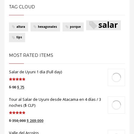
TAG CLOUD
salar
altura
hexagonales
porque
tips
MOST RATED ITEMS
Salar de Uyuni 1 día (Full day)
Valorado en
$
90
$
75
5.00
de 5
Tour al Salar de Uyuni desde Atacama en 4 días / 3
noches ($ CLP)
Valorado en
$
350,000
$
269,000
5.00
de 5
Valle del Arcoíris