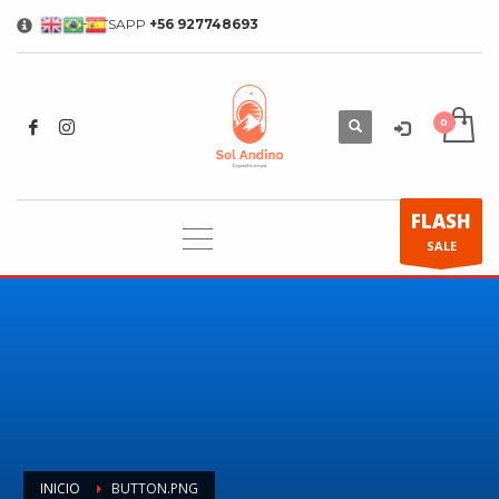
WHATSAPP
+56 927748693
×
FLASH
SALE
INICIO
BUTTON.PNG