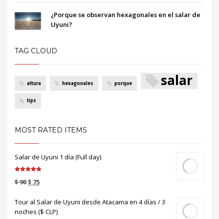
¿Porque se observan hexagonales en el salar de
Uyuni?
TAG CLOUD
salar
altura
hexagonales
porque
tips
MOST RATED ITEMS
Salar de Uyuni 1 día (Full day)
Valorado en
$
90
$
75
5.00
de 5
Tour al Salar de Uyuni desde Atacama en 4 días / 3
noches ($ CLP)