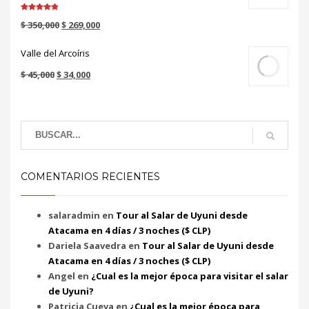
Valorado en
$
350,000
$
269,000
5.00
de 5
Valle del Arcoíris
$
45,000
$
34,000
COMENTARIOS RECIENTES
salaradmin
en
Tour al Salar de Uyuni desde
Atacama en 4 días / 3 noches ($ CLP)
Dariela Saavedra
en
Tour al Salar de Uyuni desde
Atacama en 4 días / 3 noches ($ CLP)
Angel
en
¿Cual es la mejor época para visitar el salar
de Uyuni?
Patricia Cueva
en
¿Cual es la mejor época para