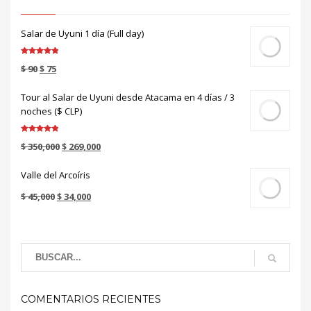
Salar de Uyuni 1 día (Full day)
Valorado en
$
90
$
75
5.00
de 5
Tour al Salar de Uyuni desde Atacama en 4 días / 3
noches ($ CLP)
Valorado en
$
350,000
$
269,000
5.00
de 5
Valle del Arcoíris
$
45,000
$
34,000
COMENTARIOS RECIENTES