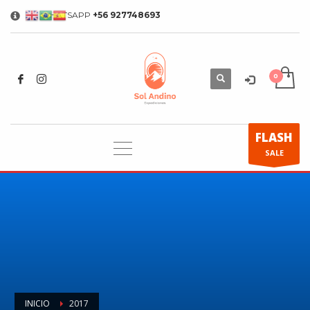
WHATSAPP
+56 927748693
×
FLASH
SALE
INICIO
2017