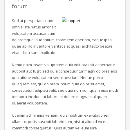
forum
Sed ut perspiciatis unde
omnis iste natus error sit
voluptatem accusantium
doloremque laudantium, totam rem aperiam, eaque ipsa
quae ab illo inventore veritatis et quasi architecto beatae
vitae dicta sunt explicabo.
Nemo enim ipsam voluptatem quia voluptas sit aspernatur
aut odit aut fugit, sed quia consequuntur magni dolores eos
qui ratione voluptatem sequi nesciunt. Neque porro
quisquam est, qui dolorem ipsum quia dolor sit amet,
consectetur, adipisci velit, sed quia non numquam eius modi
tempora incidunt ut labore et dolore magnam aliquam
quaerat voluptatem.
Ut enim ad minima veniam, quis nostrum exercitationem
ullam corporis suscipit laboriosam, nisi ut aliquid ex ea
commodi consequatur? Quis autem vel eum iure