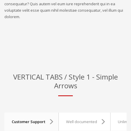
consequatur? Quis autem vel eum iure reprehenderit qui in ea
voluptate velit esse quam nihil molestiae consequatur, vel illum qui
dolorem.
VERTICAL TABS / Style 1 - Simple
Arrows
Customer Support
Well documented
Unlimit