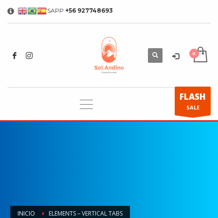
WHATSAPP
+56 927748693
×
FLASH
SALE
INICIO
ELEMENTS – VERTICAL TABS